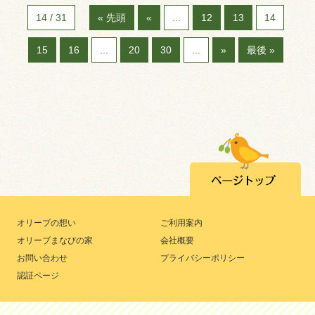
14 / 31
« 先頭
«
...
12
13
14
15
16
...
20
30
...
»
最後 »
オリーブの想い
ご利用案内
オリーブまなびの家
会社概要
お問い合わせ
プライバシーポリシー
認証ページ