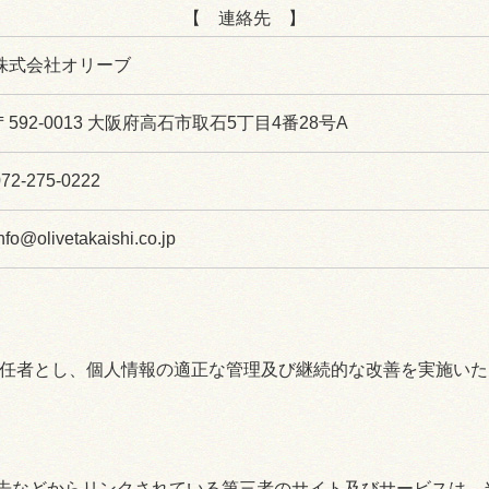
【 連絡先 】
株式会社オリーブ
〒592-0013 大阪府高石市取石5丁目4番28号A
072-275-0222
nfo@olivetakaishi.co.jp
責任者とし、個人情報の適正な管理及び継続的な改善を実施いた
告などからリンクされている第三者のサイト及びサービスは、