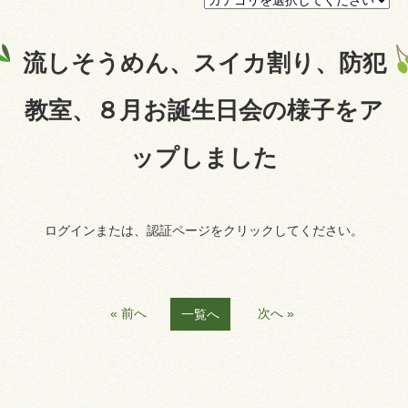
プライバシーポリシー
流しそうめん、スイカ割り、防犯
認証ページ
教室、８月お誕生日会の様子をア
ップしました
ログインまたは、認証ページをクリックしてください。
« 前へ
次へ »
一覧へ