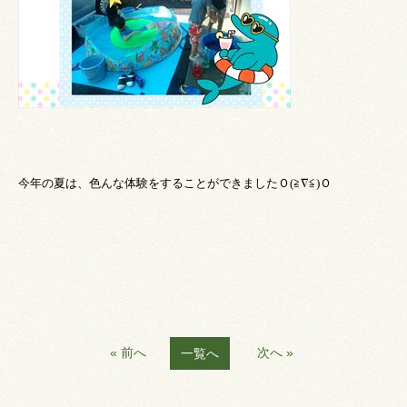
今年の夏は、色んな体験をすることができましたＯ
(
≧∇≦
)
Ｏ
« 前へ
次へ »
一覧へ