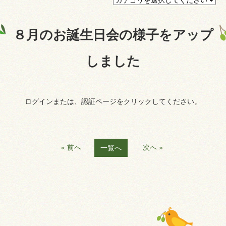
プライバシーポリシー
８月のお誕生日会の様子をアップ
認証ページ
しました
ログインまたは、認証ページをクリックしてください。
« 前へ
次へ »
一覧へ