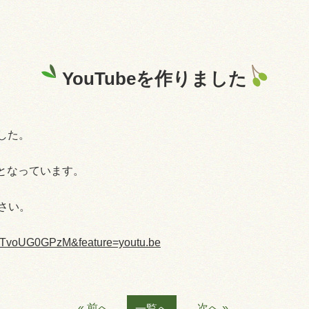
YouTubeを作りました
した。
信となっています。
さい。
=QTvoUG0GPzM&feature=youtu.be
« 前へ
次へ »
一覧へ