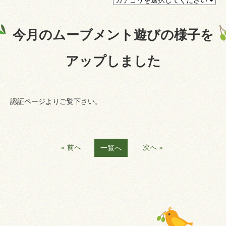
プライバシーポリシー
今月のムーブメント遊びの様子を
認証ページ
アップしました
認証ページよりご覧下さい。
« 前へ
次へ »
一覧へ