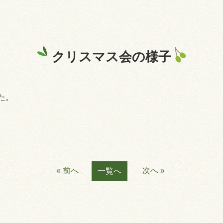
クリスマス会の様子
た。
« 前へ
次へ »
一覧へ