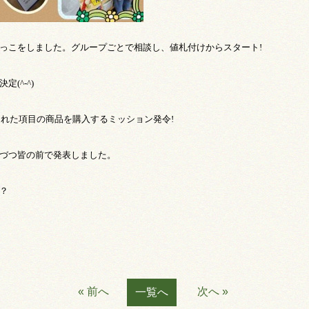
っこをしました。グループごとで相談し、値札付けからスタート
!
決定
(^-^)
られた項目の商品を購入するミッション発令
!
づつ皆の前で発表しました。
？
« 前へ
次へ »
一覧へ